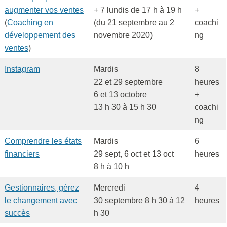
augmenter vos ventes
+ 7 lundis de 17 h à 19 h
+
(
Coaching en
(du 21 septembre au 2
coachi
développement des
novembre 2020)
ng
ventes
)
Instagram
Mardis
8
22 et 29 septembre
heures
6 et 13 octobre
+
13 h 30 à 15 h 30
coachi
ng
Comprendre les états
Mardis
6
financiers
29 sept, 6 oct et 13 oct
heures
8 h à 10 h
Gestionnaires, gérez
Mercredi
4
le changement avec
30 septembre 8 h 30 à 12
heures
succès
h 30