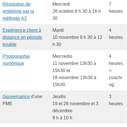
Résolution de
Mercredi
7
problème par la
28 octobre 8 h 30 à 16 h
heures
méthode A3
30
Expérience client à
Mardi
4
distance en période
10 novembre 8 h 30 à 12
heures
trouble
h 30
Photographie
Mercredis
4
numérique
11 novembre 13h30 à
heures
15h30 et
+
18 novembre 13h30 à
coachi
15h30
ng
Gouvernance
d’une
Jeudis
3
PME
19 et 26 novembre et 3
heures
décembre
9 h à 10 h