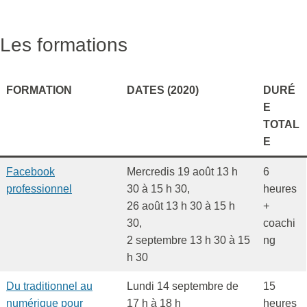
Les formations
F
ORMATION
DATES
(2020)
DURÉ
E
TOTAL
E
Facebook
Mercredis 19 août 13 h
6
professionnel
30 à 15 h 30,
heures
26 août 13 h 30 à 15 h
+
30,
coachi
2 septembre 13 h 30 à 15
ng
h 30
Du traditionnel au
Lundi 14 septembre de
15
numérique pour
17 h à 18 h
heures