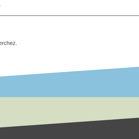
!
erchez.