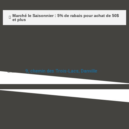
Marché le Saisonnier : 5% de rabais pour achat de 50$
et plus
Le Marché le Saisonnier est un magasin d’alimentation
regroupant une grande variété de produits, dont les
fruits, légumes, viandes locales, fruits de mer de saison
produits faibles en glucides, produits Idéal Protéine, prêt
à manger, etc
.
9, chemin des Trois-Lacs, Danville
Situé au