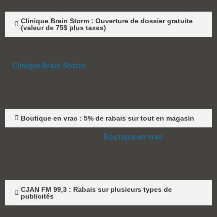
Clinique Brain Storm : Ouverture de dossier gratuite
(valeur de 75$ plus taxes)
Le rendez-vous doit être pris avant le 28 février 2023.
Clinique Brain Storm
est une clinique privée en
psychoéducation, spécialisée en douance, située à Val-
des-Sources
Boutique en vrac : 5% de rabais sur tout en magasin
Boutique en vrac
Située à Val-des-Sources,
fait la vente
de produits en vrac de toute sorte (alimentaire, hygiène,
0 dechet…) Objectif environnemental zéro déchet.
CJAN FM 99,3 : Rabais sur plusieurs types de
publicités
Contactez Steve Pelletier pour connaître le détail